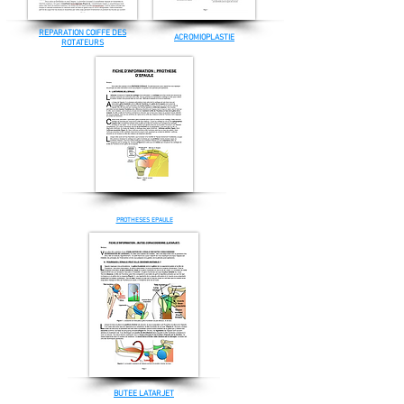
REPARATION COIFFE DES
ACROMIOPLASTIE
ROTATEURS
PROTHESES EPAULE
BUTEE LATARJET